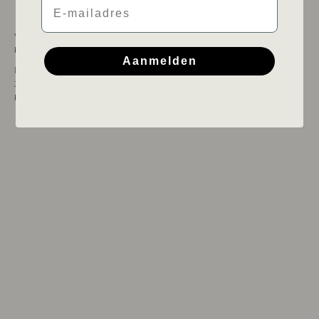
WE ZIJN ER DRUK MEE BEZIG!
Wij nemen eventjes de tijd om de webshop weer helemaal op orde te
brengen.
Aanmelden
Maar niet getreurd!
Je kan altijd ons via
Instagram
een DM sturen om zo toch nog een
bestelling te kunnen maken.
Instagram bezoeken