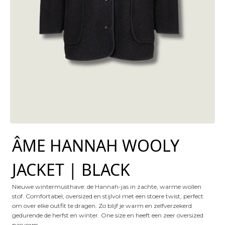
ÂME HANNAH WOOLY
JACKET | BLACK
Nieuwe wintermusthave: de Hannah-jas in zachte, warme wollen
stof. Comfortabel, oversized en stijlvol met een stoere twist, perfect
om over elke outfit te dragen. Zo blijf je warm en zelfverzekerd
gedurende de herfst en winter.
One size en heeft een zeer oversized
pasvorm.