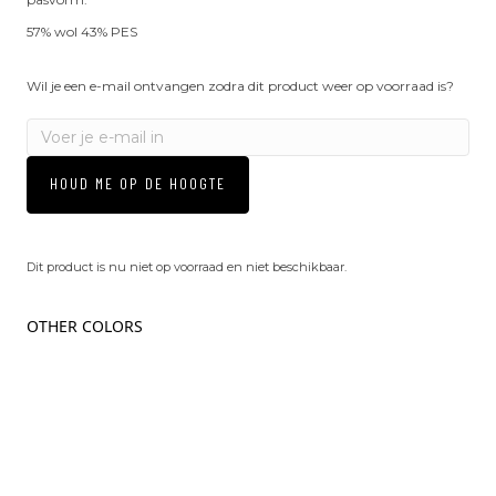
57% wol 43% PES
Wil je een e-mail ontvangen zodra dit product weer op voorraad is?
HOUD ME OP DE HOOGTE
Dit product is nu niet op voorraad en niet beschikbaar.
OTHER COLORS