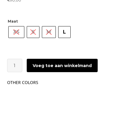
€
90,00
Maat
XS
S
M
L
ÂME
Voeg toe aan winkelmand
Kill-
A
Sleeveless
OTHER COLORS
T-
shirt
|
Navy
aantal