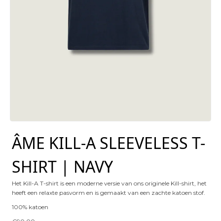
ÂME KILL-A SLEEVELESS T-
SHIRT | NAVY
Het Kill-A T-shirt is een moderne versie van ons originele Kill-shirt, het
heeft een relaxte pasvorm en is gemaakt van een zachte katoen stof.
100% katoen