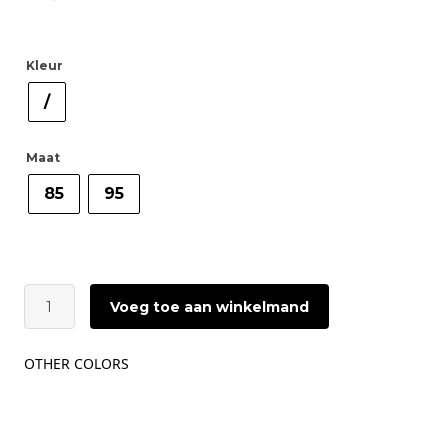
Kleur
/
Maat
85
95
ÂME
Voeg toe aan winkelmand
Lively
Leather
Belt
OTHER COLORS
|
Black
aantal