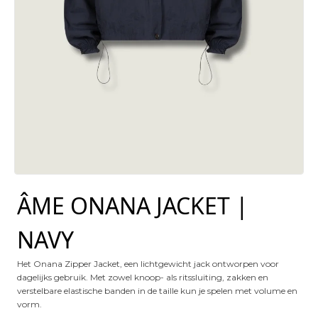
ÂME ONANA JACKET |
NAVY
Het Onana Zipper Jacket, een lichtgewicht jack ontworpen voor
dagelijks gebruik. Met zowel knoop- als ritssluiting, zakken en
verstelbare elastische banden in de taille kun je spelen met volume en
vorm.