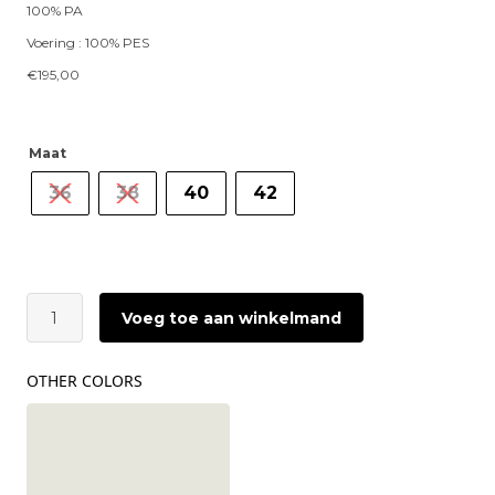
100% PA
Voering : 100% PES
€
195,00
Maat
36
38
40
42
ÂME
Voeg toe aan winkelmand
Onana
Jacket
|
OTHER COLORS
Navy
aantal