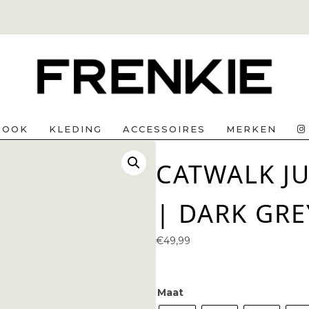
BOOK
KLEDING
ACCESSOIRES
MERKEN
CATWALK JU
| DARK GRE
€
49,99
Maat