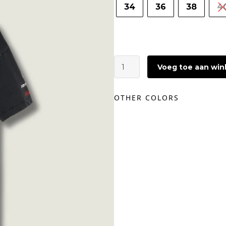
34
36
38
4
CATWALK
Voeg toe aan wi
JUNKIE
Graphic
T-
OTHER COLORS
shirt
|
Dark
Grey
Racing
aantal