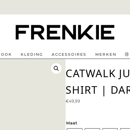
BOOK
KLEDING
ACCESSOIRES
MERKEN
CATWALK JU
SHIRT | DA
€
49,99
Maat