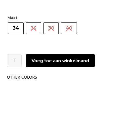
Maat
34
36
38
40
CATWALK
Voeg toe aan winkelmand
JUNKIE
Oversized
Bold
OTHER COLORS
T-
shirt
|
Off
White
aantal