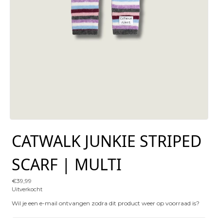
CATWALK JUNKIE STRIPED
SCARF | MULTI
€
39,99
Uitverkocht
Wil je een e-mail ontvangen zodra dit product weer op voorraad is?