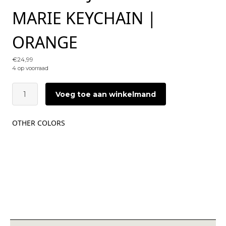
MARIE KEYCHAIN |
ORANGE
€
24,99
4 op voorraad
CATWALK
Voeg toe aan winkelmand
JUNKIE
x
MARIE
OTHER COLORS
MARIE
Keychain
|
Orange
aantal