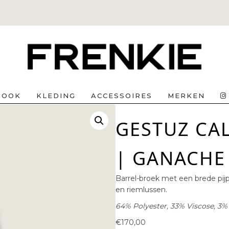
BOOK
KLEDING
ACCESSOIRES
MERKEN
GESTUZ CA
| GANACHE
Barrel-broek met een brede pijp 
en riemlussen.
64% Polyester, 33% Viscose, 3%
€
170,00