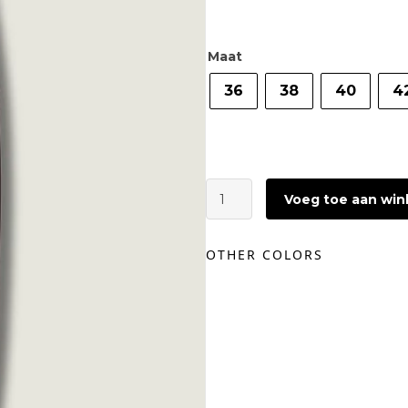
Maat
36
38
40
4
GESTUZ
Voeg toe aan wi
Callia
MW
Barrel
OTHER COLORS
Pants
|
Ganache
aantal