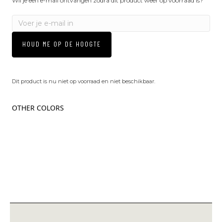
Wil je een e-mail ontvangen zodra dit product weer op voorraad is?
HOUD ME OP DE HOOGTE
Dit product is nu niet op voorraad en niet beschikbaar.
OTHER COLORS