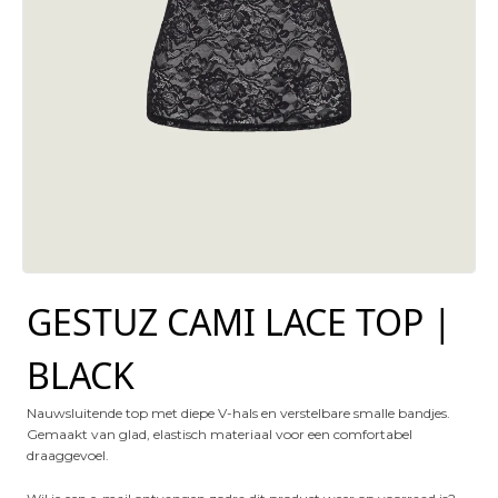
GESTUZ CAMI LACE TOP |
BLACK
Nauwsluitende top met diepe V-hals en verstelbare smalle bandjes.
Gemaakt van glad, elastisch materiaal voor een comfortabel
draaggevoel.