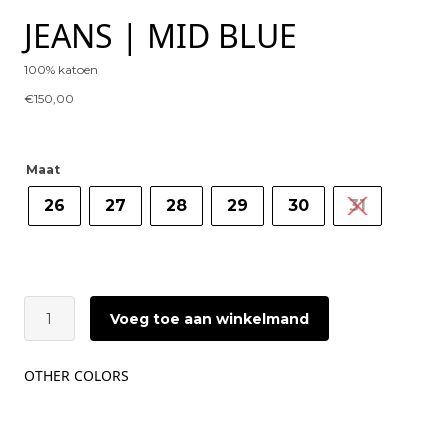
JEANS | MID BLUE
100% katoen
€
150,00
Maat
26
27
28
29
30
31
GESTUZ
Voeg toe aan winkelmand
Melu
Barrel
Jeans
OTHER COLORS
|
Mid
Blue
aantal