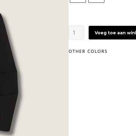
GESTUZ
Voeg toe aan wi
Paula
Blouse
|
OTHER COLORS
Black
aantal