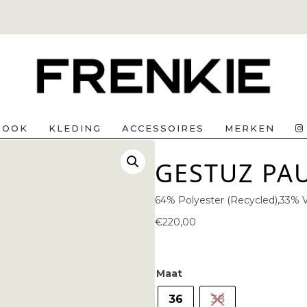
BOOK
KLEDING
ACCESSOIRES
MERKEN
GESTUZ PAU
64% Polyester (Recycled),33% 
€
220,00
Maat
36
38