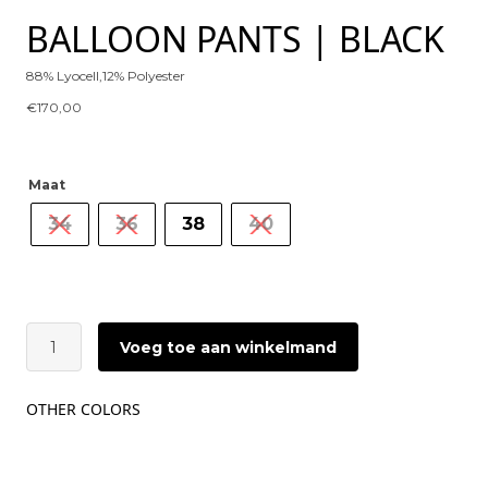
BALLOON PANTS | BLACK
88% Lyocell,12% Polyester
€
170,00
Maat
34
36
38
40
GESTUZ
Voeg toe aan winkelmand
Siora
HW
Balloon
OTHER COLORS
Pants
|
Black
aantal