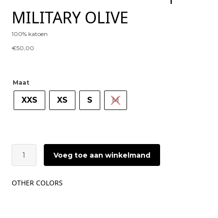
MILITARY OLIVE
100% katoen
€
50,00
Maat
XXS
XS
S
M
GESTUZ
Voeg toe aan winkelmand
Timune
Tee
|
OTHER COLORS
Military
Olive
aantal