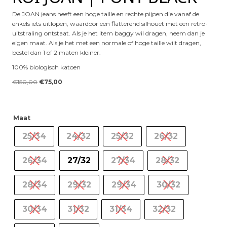
De JOAN jeans heeft een hoge taille en rechte pijpen die vanaf de
enkels iets uitlopen, waardoor een flatterend silhouet met een retro-
uitstraling ontstaat.
Als je het item baggy wil dragen, neem dan je
eigen maat. Als je het met een normale of hoge taille wilt dragen,
bestel dan 1 of 2 maten kleiner.
100% biologisch katoen
Oorspronkelijke
Huidige
€
150,00
€
75,00
prijs
prijs
was:
is:
€150,00.
€75,00.
Maat
25/34
24/32
25/32
26/32
26/34
27/32
27/34
28/32
28/34
29/32
29/34
30/32
30/34
31/32
31/34
32/32