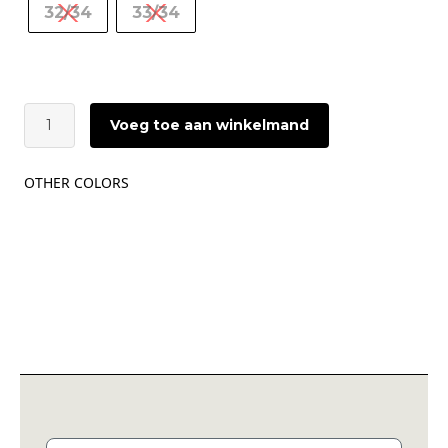
32/34
33/34
KOI
Voeg toe aan winkelmand
Joan
|
Pony
OTHER COLORS
Black
aantal
Email