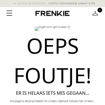
14 DAGEN BEDENKTIJD
GRATIS VERZONDEN VANAF 
0
OEPS
FOUTJE!
ER IS HELAAS IETS MIS GEGAAN...
De pagina die je probeert te vinden, bestaat helaas niet (meer)...