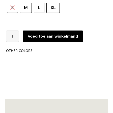
S
M
L
XL
LOVE
Voeg toe aan winkelmand
STORIES
Mia
Skirt
OTHER COLORS
|
White
aantal