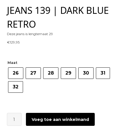
JEANS 139 | DARK BLUE
RETRO
Deze jeans is lengtemaat 29
€
129,95
Maat
26
27
28
29
30
31
32
MEW
Voeg toe aan winkelmand
Remmie
Barrel