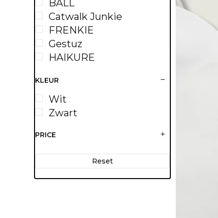
BALL
Catwalk Junkie
FRENKIE
Gestuz
HAIKURE
HANRO
KLEUR
Kings of Indigo
Love Stories
Wit
MSCH Copenhagen
Zwart
My essential Wardrobe
PRICE
RE/BORN
STRATEGIA
Reset