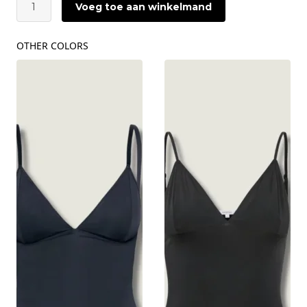
Voeg toe aan winkelmand
Cami
top
|
OTHER COLORS
Millitary
Olive
aantal