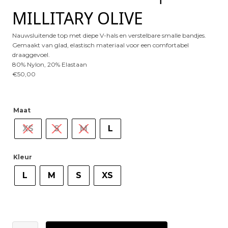
MILLITARY OLIVE
Nauwsluitende top met diepe V-hals en verstelbare smalle bandjes.
Gemaakt van glad, elastisch materiaal voor een comfortabel
draaggevoel.
80% Nylon, 20% Elastaan
€
50,00
Maat
XS
S
M
L
Kleur
L
M
S
XS
GESTUZ